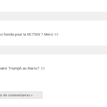
chez honda pour la NC750X ? Merci
nnaire Triumph au Maroc?
us de commentaires
»