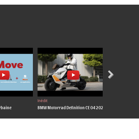
Inédit
Nouveauté Maroc
urbaine
BMW Motorrad Definition CE 04 2020
PEUGEOT Pulsion