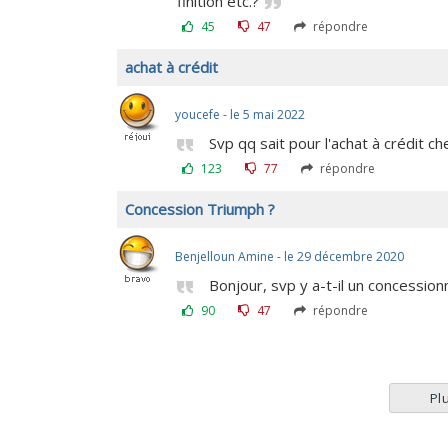
finition etc.?
45
47
répondre
achat à crédit
youcefe - le 5 mai 2022
Svp qq sait pour l'achat à crédit 
123
77
répondre
Concession Triumph ?
Benjelloun Amine - le 29 décembre 2020
Bonjour, svp y a-t-il un concessio
90
47
répondre
Pl