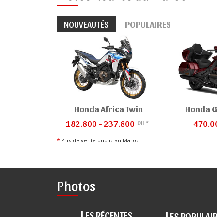
NOUVEAUTÉS
POPULAIRES
Honda Africa Twin
Honda G
DH *
182.800 - 237.800
470.0
*
Prix de vente public au Maroc
Photos
L
L
ES RÉCENTES
ES POPULAI