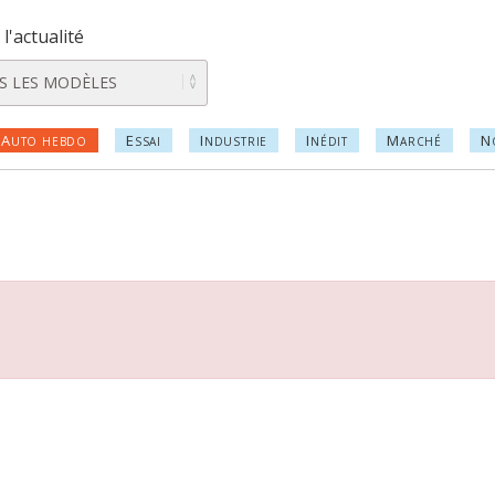
l'actualité
A
E
I
I
M
N
UTO HEBDO
SSAI
NDUSTRIE
NÉDIT
ARCHÉ