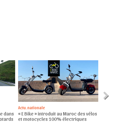
Actu. nationale
Nouveauté Maroc
ée dans
« E Bike » introduit au Maroc des vélos
CAMEL CYCLE la
otards
et motocycles 100% électriques
gamme de mot