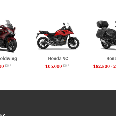
oldwing
Honda NC
Hond
DH *
DH *
00
105.000
182.800 - 
RES