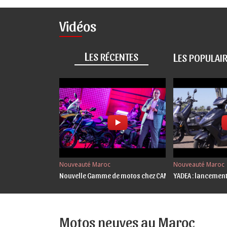
Vidéos
L
L
ES RÉCENTES
ES POPULAI
Nouveauté Maroc
Nouveauté Maroc
Nouvelle Gamme de motos chez CAMEL Cycle Maroc
YADEA : lancement
Motos neuves au Maroc