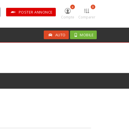
x
0
POSTER ANNONCE
Compte
Comparer
AUTO
MOBILE