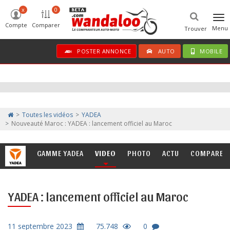
x
0
Tog
Compte
Comparer
nav
Menu
Trouver
POSTER ANNONCE
AUTO
MOBILE
Toutes les vidéos
YADEA
Nouveauté Maroc : YADEA : lancement officiel au Maroc
GAMME YADEA
VIDEO
PHOTO
ACTU
COMPARER
YADEA : lancement officiel au Maroc
11 septembre 2023
75.748
0