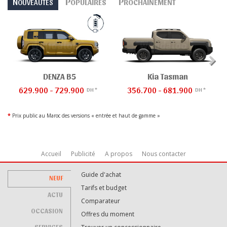
N
P
P
OUVEAUTÉS
OPULAIRES
ROCHAINEMENT
DENZA B5
Kia Tasman
629.900 - 729.900
356.700 - 681.900
DH *
DH *
*
Prix public au Maroc des versions « entrée et haut de gamme »
Accueil
Publicité
A propos
Nous contacter
Guide d'achat
NEUF
Tarifs et budget
ACTU
Comparateur
OCCASION
Offres du moment
SERVICES