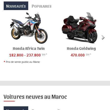
N
P
OUVEAUTÉS
OPULAIRES
Honda Africa Twin
Honda Goldwing
182.800 - 237.800
470.000
DH *
DH *
*
Prix de vente public au Maroc
Voitures neuves au Maroc