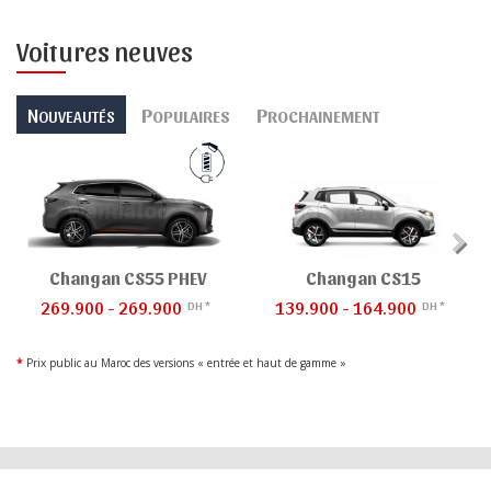
Voitures neuves
N
P
P
OUVEAUTÉS
OPULAIRES
ROCHAINEMENT
Changan CS55 PHEV
Changan CS15
269.900 - 269.900
139.900 - 164.900
DH *
DH *
*
Prix public au Maroc des versions « entrée et haut de gamme »