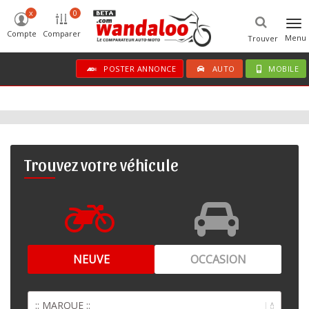
x
0
Tog
Compte
Comparer
nav
Menu
Trouver
POSTER ANNONCE
AUTO
MOBILE
Trouvez votre véhicule
NEUVE
OCCASION