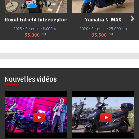
Royal Enfield Interceptor
Yamaha N-MAX
2025 • Essence • 8.000 km
2020 • Essence • 25.000 km
55.000
35.500
DH
DH
Nouvelles vidéos