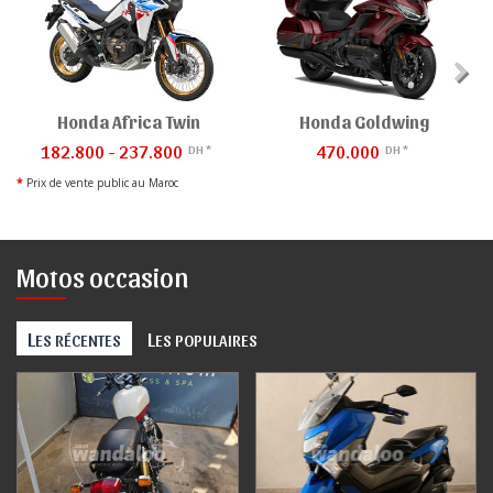
Honda Africa Twin
Honda Goldwing
182.800 - 237.800
470.000
DH *
DH *
*
Prix de vente public au Maroc
Motos occasion
L
L
ES RÉCENTES
ES POPULAIRES