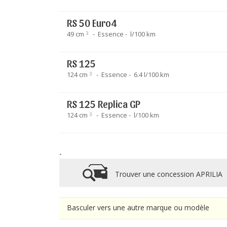
RS 50 Euro4
49 cm
Essence
l/100 km
3
RS 125
124 cm
Essence
6.4 l/100 km
3
RS 125 Replica GP
124 cm
Essence
l/100 km
3
-
Trouver une concession APRILIA
Basculer vers une autre marque ou modèle