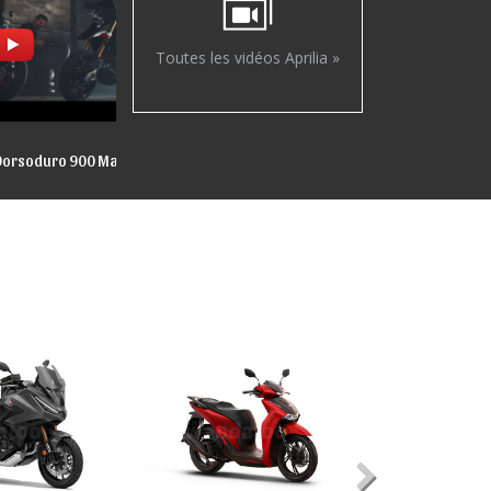
Toutes les vidéos Aprilia »
 Dorsoduro 900 Maroc