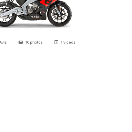
Avis
10 photos
1 vidéos