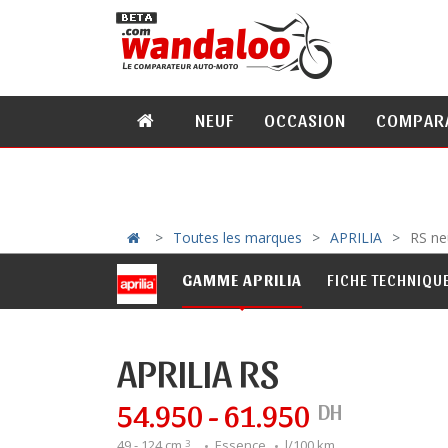
NEUF
OCCASION
COMPAR
Toutes les marques
APRILIA
RS ne
GAMME APRILIA
FICHE TECHNIQU
APRILIA RS
54.950 - 61.950
DH
49 - 124 cm
Essence
l/100 km
3