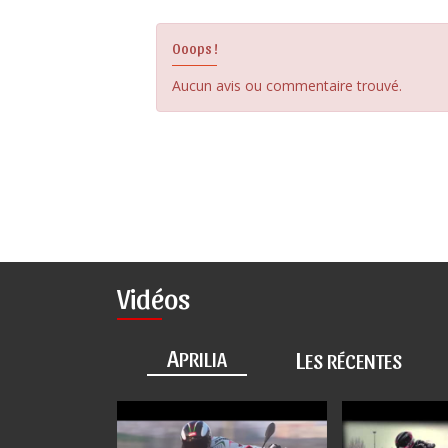
Ooops !
Aucun avis ou commentaire trouvé.
Vidéos
A
L
PRILIA
ES RÉCENTES