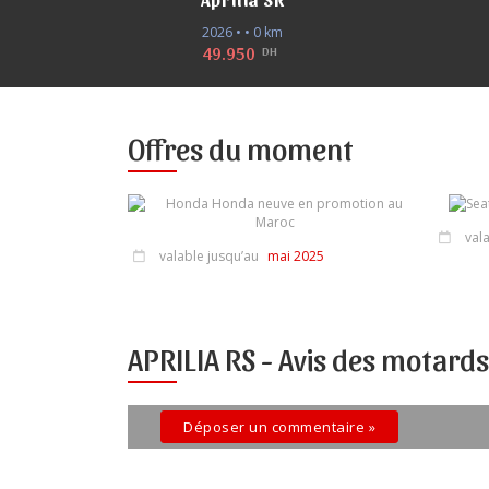
2026 • • 0 km
49.950
DH
Offres du moment
2023
vala
valable jusqu’au
mai 2025
APRILIA RS -
Avis des motards
Déposer un commentaire »