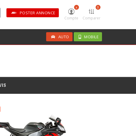
x
0
POSTER ANNONCE
Compte
Comparer
AUTO
MOBILE
VIS