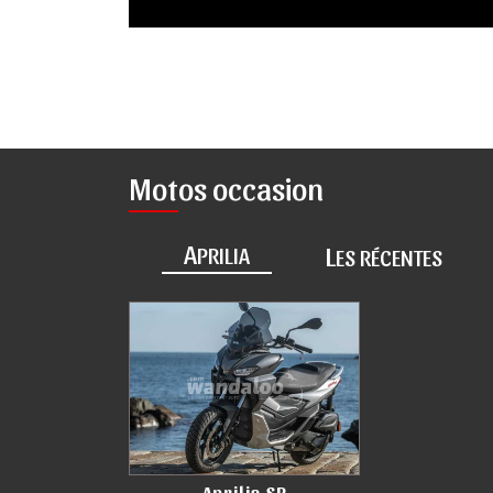
Motos occasion
A
L
PRILIA
ES RÉCENTES
Aprilia SR