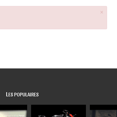
×
L
ES POPULAIRES