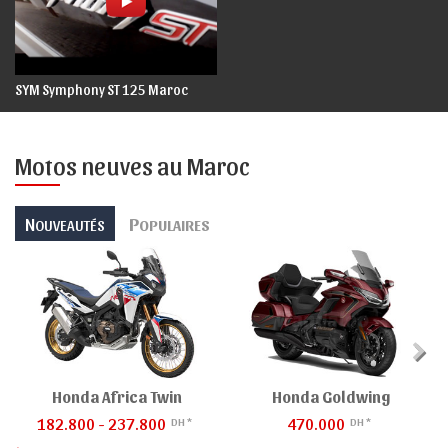
SYM Symphony ST 125 Maroc
Motos neuves au Maroc
N
P
OUVEAUTÉS
OPULAIRES
Honda Africa Twin
Honda Goldwing
182.800 - 237.800
470.000
DH *
DH *