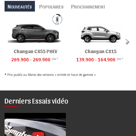
N
P
P
OUVEAUTÉS
OPULAIRES
ROCHAINEMENT
Changan CS55 PHEV
Changan CS15
269.900 - 269.900
139.900 - 164.900
DH *
DH *
*
Prix public au Maroc des versions « entrée et haut de gamme »
Derniers Essais vidéo