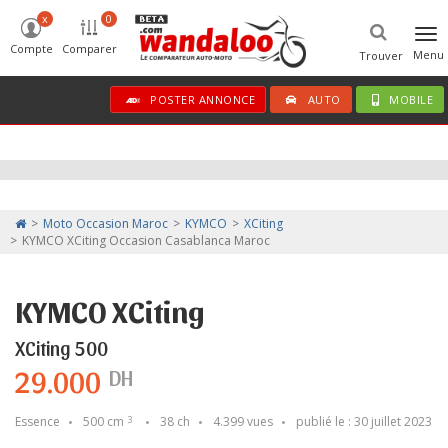
x
0
Tog
Compte
Comparer
nav
Menu
Trouver
POSTER ANNONCE
AUTO
MOBILE
Moto Occasion Maroc
KYMCO
XCiting
KYMCO XCiting Occasion Casablanca Maroc
KYMCO XCiting
XCiting 500
29.000
DH
Essence
500 cm
38 ch
4.399 vues
publié le : 30 juillet 2023
3