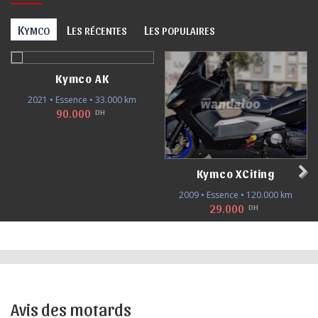
K
L
L
YMCO
ES RÉCENTES
ES POPULAIRES
Kymco AK
2021 • Essence • 33.000 km
90.000
DH
Kymco XCiting
2009 • Essence • 120.000 km
29.000
DH
Avis des motards