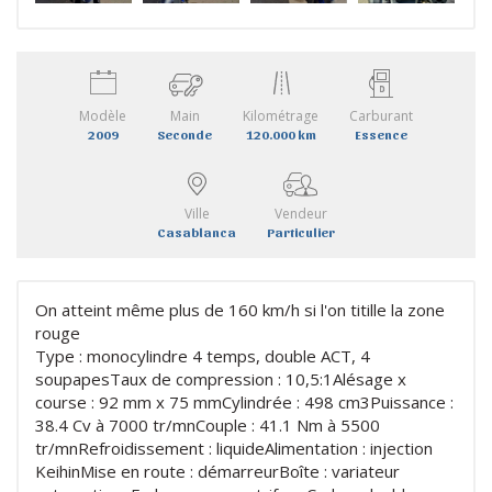
Modèle
Main
Kilométrage
Carburant
2009
Seconde
120.000 km
Essence
Ville
Vendeur
Casablanca
Particulier
On atteint même plus de 160 km/h si l'on titille la zone
rouge
Type : monocylindre 4 temps, double ACT, 4
soupapesTaux de compression : 10,5:1Alésage x
course : 92 mm x 75 mmCylindrée : 498 cm3Puissance :
38.4 Cv à 7000 tr/mnCouple : 41.1 Nm à 5500
tr/mnRefroidissement : liquideAlimentation : injection
KeihinMise en route : démarreurBoîte : variateur