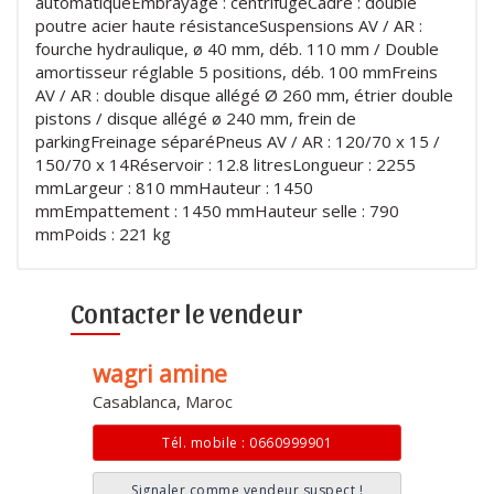
automatiqueEmbrayage : centrifugeCadre : double
poutre acier haute résistanceSuspensions AV / AR :
fourche hydraulique, ø 40 mm, déb. 110 mm / Double
amortisseur réglable 5 positions, déb. 100 mmFreins
AV / AR : double disque allégé Ø 260 mm, étrier double
pistons / disque allégé ø 240 mm, frein de
parkingFreinage séparéPneus AV / AR : 120/70 x 15 /
150/70 x 14Réservoir : 12.8 litresLongueur : 2255
mmLargeur : 810 mmHauteur : 1450
mmEmpattement : 1450 mmHauteur selle : 790
mmPoids : 221 kg
Contacter le vendeur
wagri amine
Casablanca, Maroc
Tél. mobile : 0660999901
Signaler comme vendeur suspect !