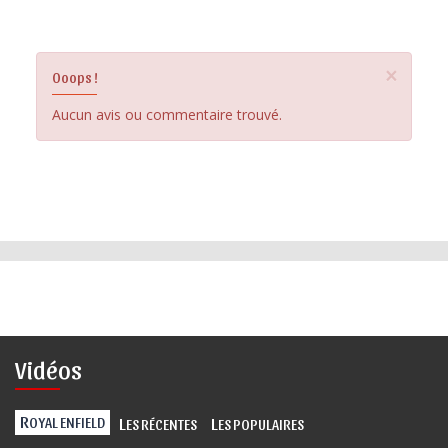
×
Ooops !
Aucun avis ou commentaire trouvé.
Vidéos
R
L
L
OYAL ENFIELD
ES RÉCENTES
ES POPULAIRES