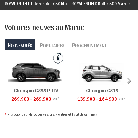
ROYAL ENFIELD Interceptor 650 Maroc
ROYAL ENFIELD Bullet 500 Maroc
Voitures neuves au Maroc
N
P
P
OUVEAUTÉS
OPULAIRES
ROCHAINEMENT
Changan CS55 PHEV
Changan CS15
269.900 - 269.900
139.900 - 164.900
DH *
DH *
*
Prix public au Maroc des versions « entrée et haut de gamme »