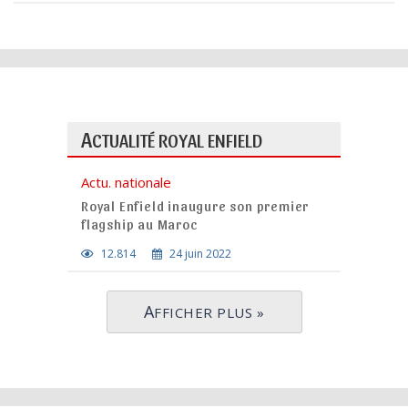
A
CTUALITÉ ROYAL ENFIELD
Actu. nationale
Royal Enfield inaugure son premier
flagship au Maroc
12.814
24 juin 2022
A
FFICHER PLUS »