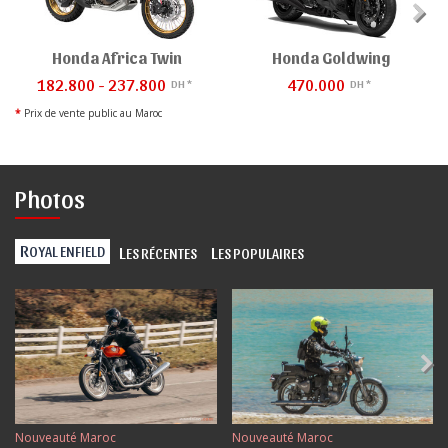
Honda Africa Twin
Honda Goldwing
182.800 - 237.800
470.000
DH *
DH *
*
Prix de vente public au Maroc
Photos
R
L
L
OYAL ENFIELD
ES RÉCENTES
ES POPULAIRES
Nouveauté Maroc
Nouveauté Maroc