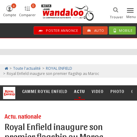
x
0
Tog
Compte
Comparer
nav
Menu
Trouver
POSTER ANNONCE
AUTO
MOBILE
Toute l'actualité
ROYAL ENFIELD
Royal Enfield inaugure son premier flagship au Maroc
GAMME ROYAL ENFIELD
ACTU
VIDEO
PHOTO
CO
Actu. nationale
Royal Enfield inaugure son
premier flagship au Maroc