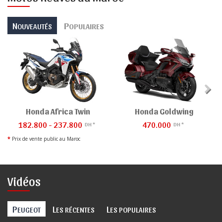
N
P
OUVEAUTÉS
OPULAIRES
Honda Africa Twin
Honda Goldwing
182.800 - 237.800
470.000
DH *
DH *
*
Prix de vente public au Maroc
Vidéos
P
L
L
EUGEOT
ES RÉCENTES
ES POPULAIRES