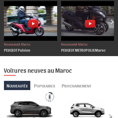
Nouveauté Maroc
Nouveauté Maroc
PEUGEOT Pulsion
PEUGEOT METROPOLIS Maroc
Voitures neuves au Maroc
N
P
P
OUVEAUTÉS
OPULAIRES
ROCHAINEMENT