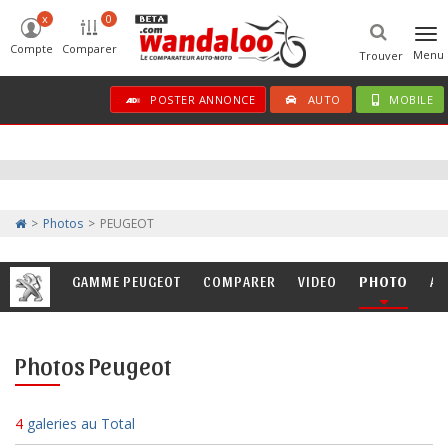
x
0
Tog
Compte
Comparer
nav
Menu
Trouver
POSTER ANNONCE
AUTO
MOBILE
Photos
PEUGEOT
GAMME PEUGEOT
COMPARER
VIDEO
PHOTO
AC
Photos Peugeot
4
galeries au Total