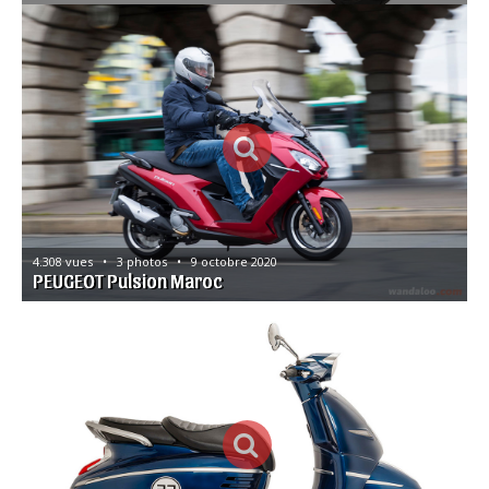
4.308 vues   •   3 photos   •   9 octobre 2020
PEUGEOT Pulsion Maroc