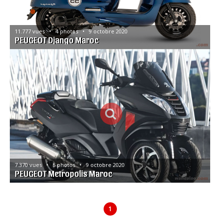
11.777 vues   •   4 photos   •   9 octobre 2020
PEUGEOT Django Maroc
7.370 vues   •   5 photos   •   9 octobre 2020
PEUGEOT Metropolis Maroc
1