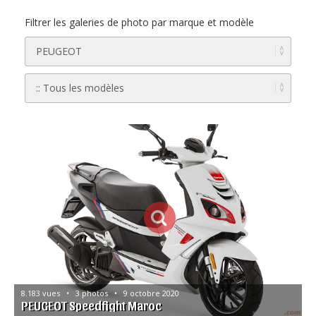
Filtrer les galeries de photo par marque et modèle
8.183 vues   •   3 photos   •   9 octobre 2020
PEUGEOT Speedfight Maroc