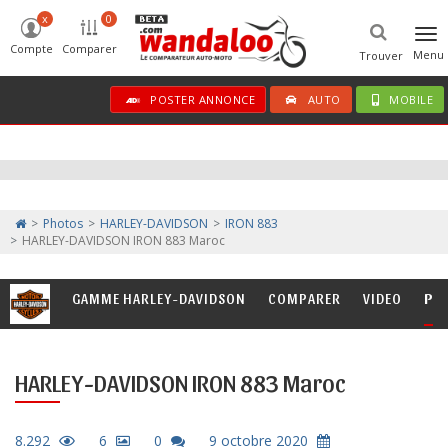
x
0
Tog
Compte
Comparer
nav
Menu
Trouver
POSTER ANNONCE
AUTO
MOBILE
Photos
HARLEY-DAVIDSON
IRON 883
HARLEY-DAVIDSON IRON 883 Maroc
GAMME HARLEY-DAVIDSON
COMPARER
VIDEO
PH
HARLEY-DAVIDSON IRON 883 Maroc
8.292
6
0
9 octobre 2020