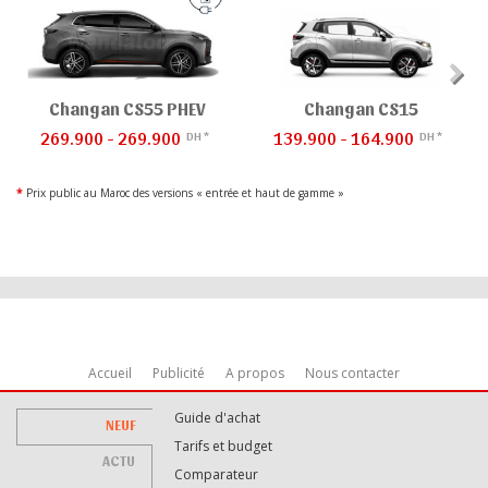
Changan CS55 PHEV
Changan CS15
269.900 - 269.900
139.900 - 164.900
DH *
DH *
*
Prix public au Maroc des versions « entrée et haut de gamme »
Accueil
Publicité
A propos
Nous contacter
Guide d'achat
NEUF
Tarifs et budget
ACTU
Comparateur