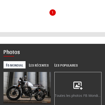
1
Photos
F
L
L
B MONDIAL
ES RÉCENTES
ES POPULAIRES
Toutes les photos FB Mondial »