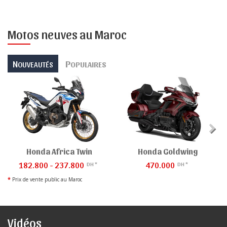
Motos neuves au Maroc
N
P
OUVEAUTÉS
OPULAIRES
Honda Africa Twin
Honda Goldwing
182.800 - 237.800
470.000
DH *
DH *
*
Prix de vente public au Maroc
Vidéos