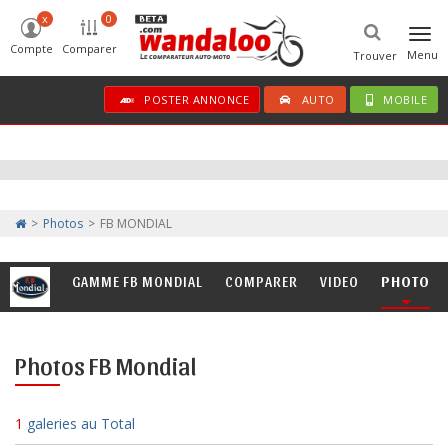
x
0
Togg
Compte
Comparer
navi
Menu
Trouver
POSTER ANNONCE
AUTO
MOBILE
Photos
FB MONDIAL
GAMME FB MONDIAL
COMPARER
VIDEO
PHOTO
Photos FB Mondial
1
galeries au Total