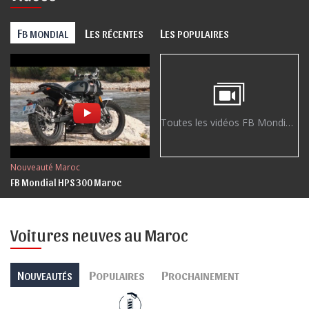
F
L
L
B MONDIAL
ES RÉCENTES
ES POPULAIRES
Toutes les vidéos FB Mondial »
Nouveauté Maroc
FB Mondial HPS 300 Maroc
Voitures neuves au Maroc
N
P
P
OUVEAUTÉS
OPULAIRES
ROCHAINEMENT