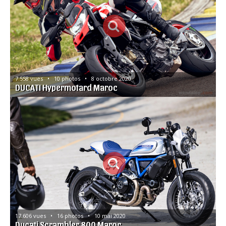
7.558 vues   •   10 photos   •   8 octobre 2020
DUCATI Hypermotard Maroc
17.606 vues   •   16 photos   •   10 mai 2020
Ducati Scrambler 800 Maroc