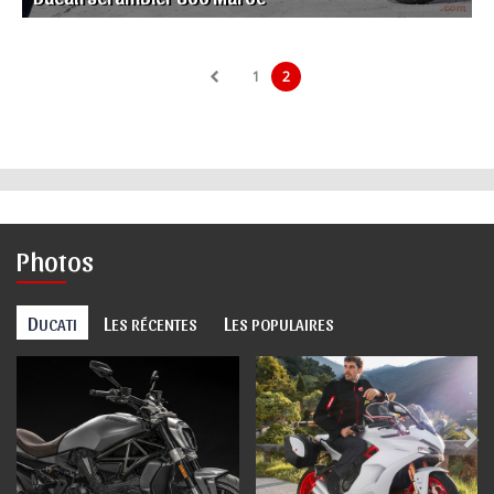
1
2
Photos
D
L
L
UCATI
ES RÉCENTES
ES POPULAIRES