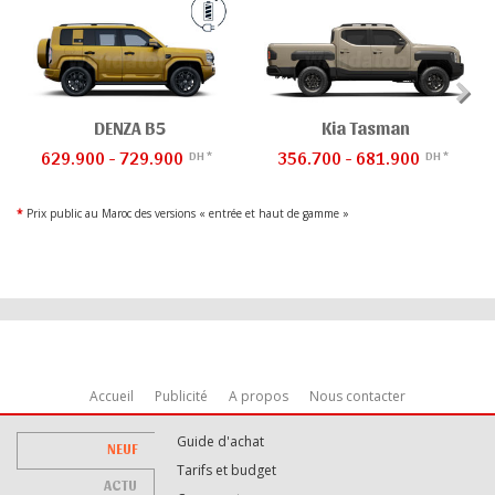
DENZA B5
Kia Tasman
629.900 - 729.900
356.700 - 681.900
DH *
DH *
*
Prix public au Maroc des versions « entrée et haut de gamme »
Accueil
Publicité
A propos
Nous contacter
Guide d'achat
NEUF
Tarifs et budget
ACTU