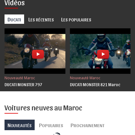
Vidéos
D
L
L
UCATI
ES RÉCENTES
ES POPULAIRES
Nouveauté Maroc
Nouveauté Maroc
DUCATI MONSTER 797
DUCATI MONSTER 821 Maroc
Voitures neuves au Maroc
N
P
P
OUVEAUTÉS
OPULAIRES
ROCHAINEMENT