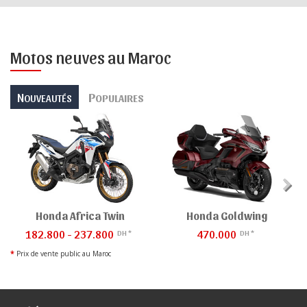
Motos neuves au Maroc
N
P
OUVEAUTÉS
OPULAIRES
Honda Africa Twin
Honda Goldwing
182.800 - 237.800
470.000
DH *
DH *
*
Prix de vente public au Maroc