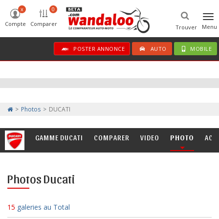
x
0
Tog
Compte
Comparer
nav
Menu
Trouver
POSTER ANNONCE
AUTO
MOBILE
Photos
DUCATI
GAMME DUCATI
COMPARER
VIDEO
PHOTO
ACT
Photos Ducati
15
galeries au Total