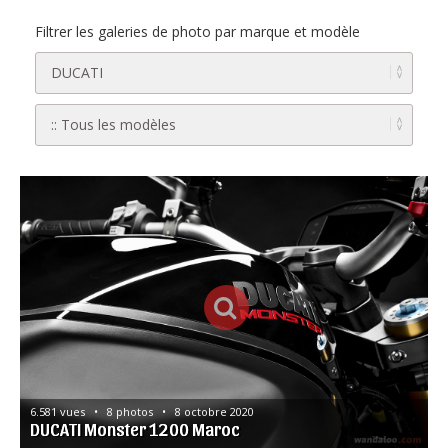
Filtrer les galeries de photo par marque et modèle
6.581 vues   •   8 photos   •   8 octobre 2020
DUCATI Monster 1200 Maroc