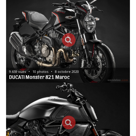
9.659 vues   •   10 photos   •   8 octobre 2020
DUCATI Monster 821 Maroc