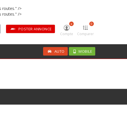
s routes." />
s routes." />
x
0
POSTER ANNONCE
Compte
Comparer
AUTO
MOBILE