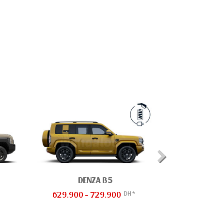
C
149.900
DENZA B5
DH *
629.900 - 729.900