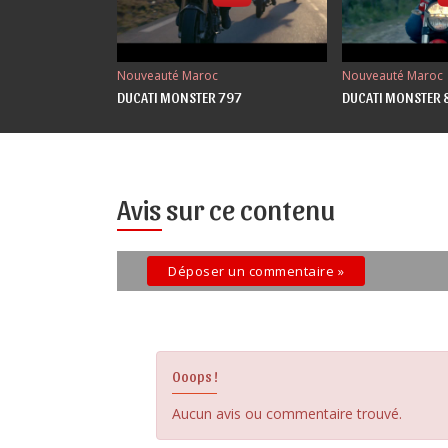
Nouveauté Maroc
Nouveauté Maroc
DUCATI MONSTER 797
DUCATI MONSTER 
Avis sur ce contenu
Déposer un commentaire »
Ooops !
Aucun avis ou commentaire trouvé.