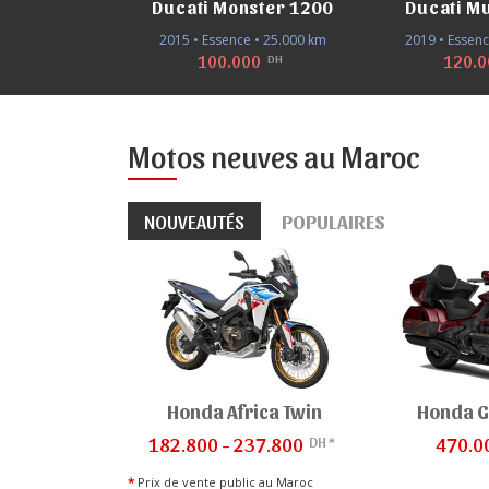
Ducati Monster 1200
Ducati Mu
2015 • Essence • 25.000 km
2019 • Essenc
100.000
120.
DH
Motos neuves au Maroc
NOUVEAUTÉS
POPULAIRES
Honda Africa Twin
Honda G
DH *
182.800 - 237.800
470.0
*
Prix de vente public au Maroc