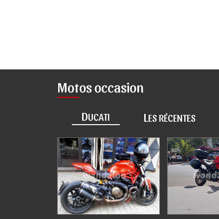
Motos occasion
D
L
UCATI
ES RÉCENTES