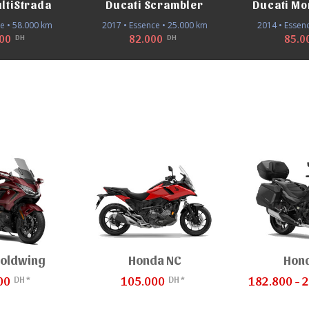
ltiStrada
Ducati Scrambler
Ducati Mo
e • 58.000 km
2017 • Essence • 25.000 km
2014 • Essen
000
82.000
85.0
DH
DH
oldwing
Honda NC
Hond
DH *
DH *
00
105.000
182.800 - 