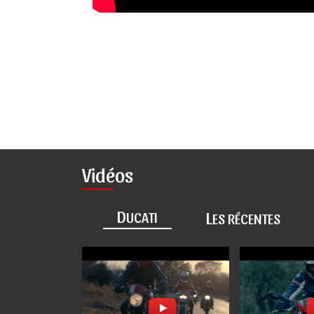
Vidéos
D
L
UCATI
ES RÉCENTES