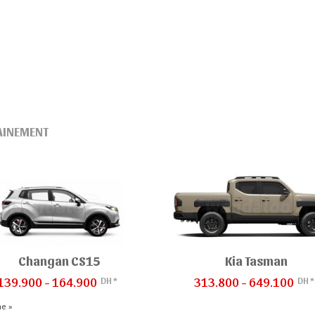
AINEMENT
Changan CS15
Kia Tasman
DH *
DH *
139.900 - 164.900
313.800 - 649.100
me »