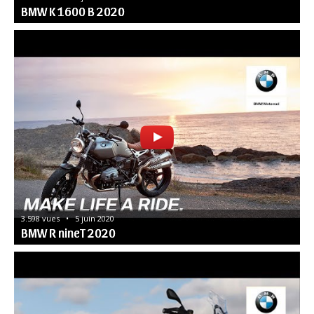
BMW K 1600 B 2020
3.598 vues   •   5 juin 2020
BMW R nineT 2020