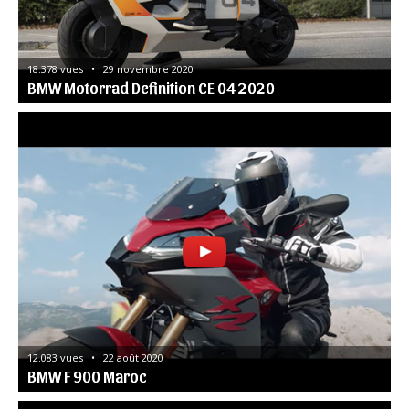
18.378 vues   •   29 novembre 2020
BMW Motorrad Definition CE 04 2020
12.083 vues   •   22 août 2020
BMW F 900 Maroc