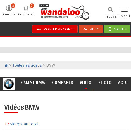
x
0
Tog
Compte
Comparer
nav
Menu
Trouver
POSTER ANNONCE
AUTO
MOBILE
Toutes les vidéos
BMW
GAMME BMW
COMPARER
VIDEO
PHOTO
ACTU
Vidéos BMW
17
vidéos au total