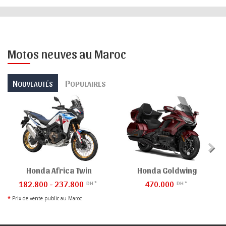
Motos neuves au Maroc
N
P
OUVEAUTÉS
OPULAIRES
Honda Africa Twin
Honda Goldwing
182.800 - 237.800
470.000
DH *
DH *
*
Prix de vente public au Maroc