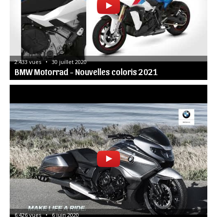
2.433 vues   •   30 juillet 2020
BMW Motorrad - Nouvelles coloris 2021
6.426 vues   •   6 juin 2020