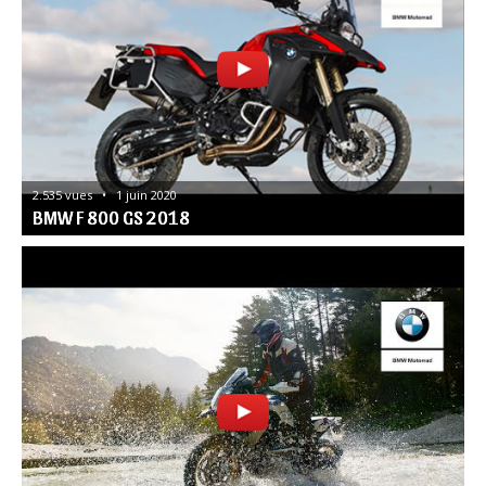
2.535 vues   •   1 juin 2020
BMW F 800 GS 2018