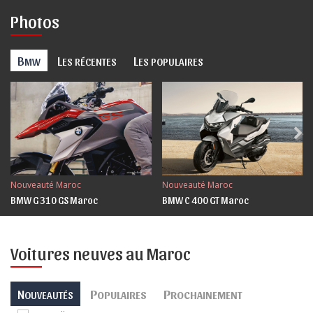
Photos
B
L
L
MW
ES RÉCENTES
ES POPULAIRES
Nouveauté Maroc
Nouveauté Maroc
BMW G 310 GS Maroc
BMW C 400 GT Maroc
Voitures neuves au Maroc
N
P
P
OUVEAUTÉS
OPULAIRES
ROCHAINEMENT