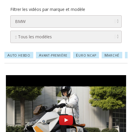
Filtrer les vidéos par marque et modèle
A
A
E
M
P
UTO HEBDO
VANT-PREMIÈRE
URO NCAP
ARCHÉ