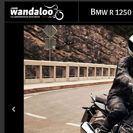
B
MW R 1250