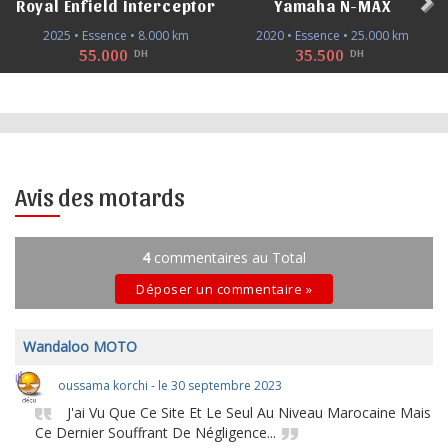
Royal Enfield Interceptor
Yamaha N-MAX
2025 • Essence • 8.000 km
2020 • Essence • 25.000 km
55.000
35.500
DH
DH
Avis des motards
4
commentaires au Total
Déposer un commentaire »
Wandaloo MOTO
oussama korchi - le 30 septembre 2023
J'ai Vu Que Ce Site Et Le Seul Au Niveau Marocaine Mais
Ce Dernier Souffrant De Négligence...