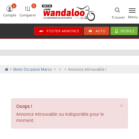
x
0
Tog
Compte
Comparer
nav
Menu
Trouver
POSTER ANNONCE
AUTO
MOBILE
Moto Occasion Maroc
Annonce introuvable !
×
Ooops !
Annonce introuvable ou indisponible pour le
moment.