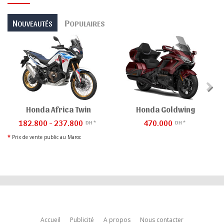
N
P
OUVEAUTÉS
OPULAIRES
Honda Africa Twin
Honda Goldwing
182.800 - 237.800
470.000
DH *
DH *
*
Prix de vente public au Maroc
Accueil
Publicité
A propos
Nous contacter