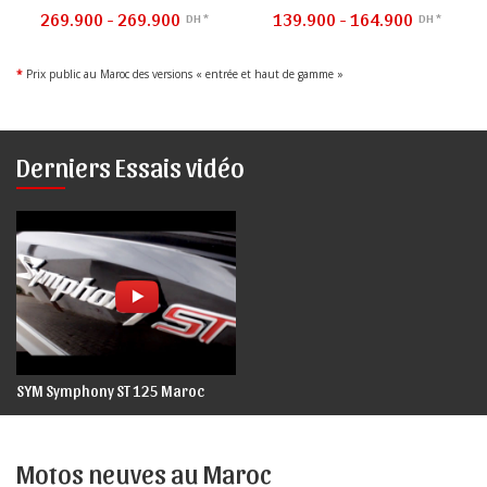
269.900 - 269.900
139.900 - 164.900
DH *
DH *
*
Prix public au Maroc des versions « entrée et haut de gamme »
Derniers Essais vidéo
SYM Symphony ST 125 Maroc
Motos neuves au Maroc