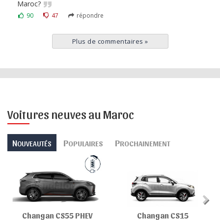
Maroc?
90
47
répondre
Plus de commentaires
»
Voitures neuves au Maroc
N
P
P
OUVEAUTÉS
OPULAIRES
ROCHAINEMENT
Changan CS55 PHEV
Changan CS15