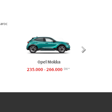
Opel Mokka
DH *
235.000 - 266.000
869.900