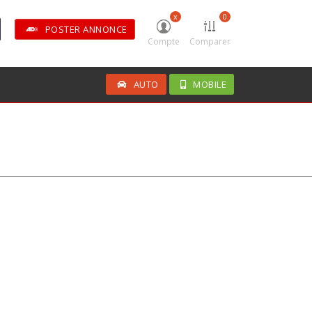
x
0
POSTER ANNONCE
Compte
Comparer
AUTO
MOBILE