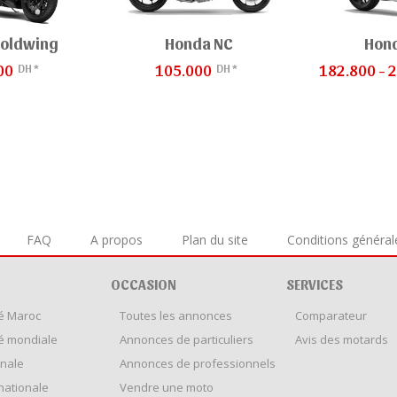
oldwing
Honda NC
Hond
DH *
DH *
00
105.000
182.800 - 
FAQ
A propos
Plan du site
Conditions général
OCCASION
SERVICES
é Maroc
Toutes les annonces
Comparateur
é mondiale
Annonces de particuliers
Avis des motards
onale
Annonces de professionnels
rnationale
Vendre une moto