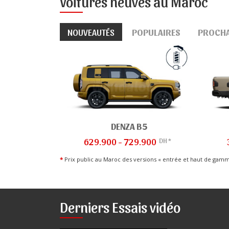
Voitures neuves au Maroc
NOUVEAUTÉS
POPULAIRES
PROCH
DENZA B5
DH *
629.900 - 729.900
*
Prix public au Maroc des versions « entrée et haut de gam
Derniers Essais vidéo