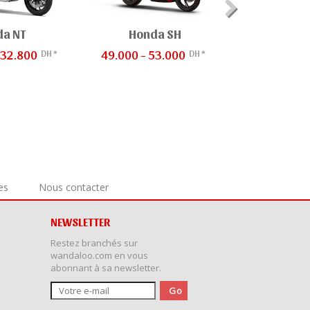
a NT
Honda SH
Honda
DH *
DH *
232.800
49.000 - 53.000
175.000 - 
es
Nous contacter
NEWSLETTER
Restez branchés sur
wandaloo.com en vous
abonnant à sa newsletter.