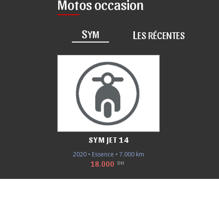
Motos occasion
S
L
YM
ES RÉCENTES
SYM JET 14
2020 • Essence • 7.000 km
18.000
DH