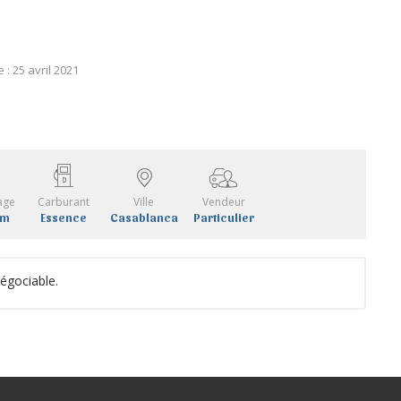
e : 25 avril 2021
age
Carburant
Ville
Vendeur
km
Essence
Casablanca
Particulier
égociable.