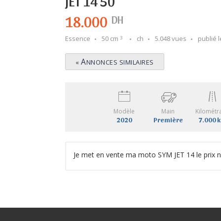
JET 14 50
18.000
DH
Essence
50 cm
ch
5.048 vues
publié l
3
A
«
NNONCES SIMILAIRES
Modèle
Main
Kilométr
2020
Première
7.000 
Je met en vente ma moto SYM JET 14 le prix n