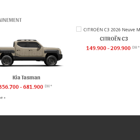
AINEMENT
CITROËN C3
DH *
149.900 - 209.900
Kia Tasman
DH *
356.700 - 681.900
me »