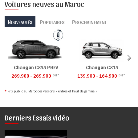
Voitures neuves au Maroc
N
P
P
OUVEAUTÉS
OPULAIRES
ROCHAINEMENT
Changan CS55 PHEV
Changan CS15
269.900 - 269.900
139.900 - 164.900
DH *
DH *
*
Prix public au Maroc des versions « entrée et haut de gamme »
Derniers Essais vidéo