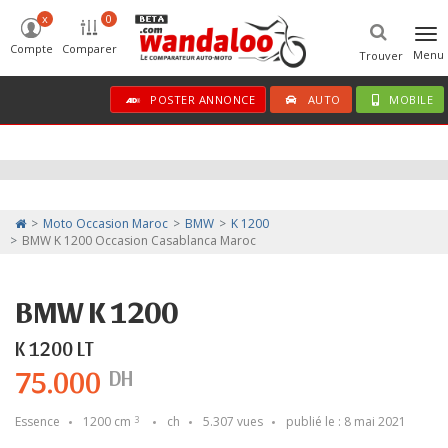
x
0
Tog
Compte
Comparer
nav
Menu
Trouver
POSTER ANNONCE
AUTO
MOBILE
Moto Occasion Maroc
BMW
K 1200
BMW K 1200 Occasion Casablanca Maroc
BMW K 1200
K 1200 LT
75.000
DH
Essence
1200 cm
ch
5.307 vues
publié le : 8 mai 2021
3