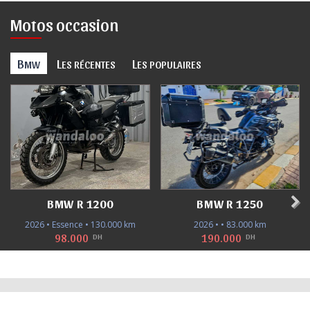
Motos occasion
B
L
L
MW
ES RÉCENTES
ES POPULAIRES
BMW R 1200
BMW R 1250
2026 • Essence • 130.000 km
2026 • • 83.000 km
98.000
190.000
DH
DH