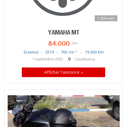
1.409 vues
YAMAHA MT
84.000
DH
Essence
2019
700 cm
19.000 km
3
7 septembre 2025
Casablanca
Afficher l'annonce »