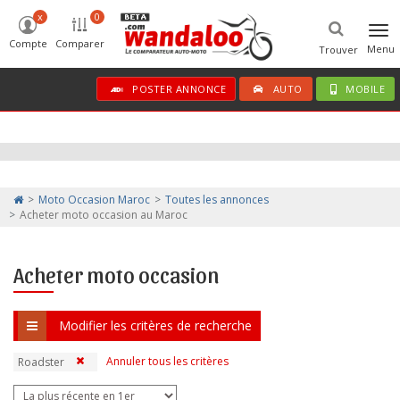
x
0
Tog
Compte
Comparer
navi
Menu
Trouver
POSTER ANNONCE
AUTO
MOBILE
Moto Occasion Maroc
Toutes les annonces
Acheter moto occasion au Maroc
Acheter moto occasion
Modifier les critères de recherche
Annuler tous les critères
Roadster