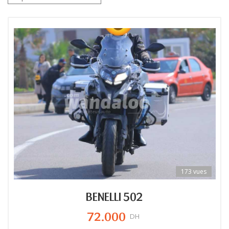
173 vues
BENELLI 502
72.000
DH