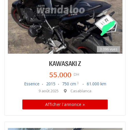
3.096 vues
KAWASAKI Z
55.000
DH
Essence
2015
750 cm
61.000 km
3
9 août 2025
Casablanca
Afficher l'annonce »