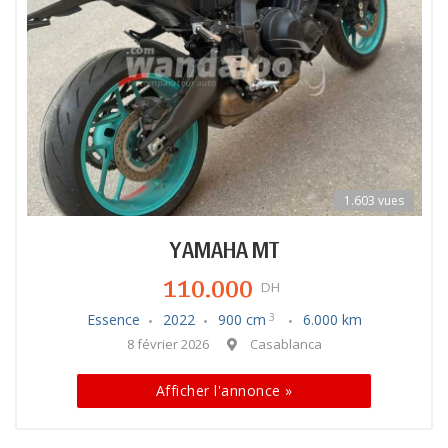
1.603 vues
YAMAHA MT
110.000
DH
Essence
2022
900 cm
6.000 km
3
8 février 2026
Casablanca
Afficher l'annonce »