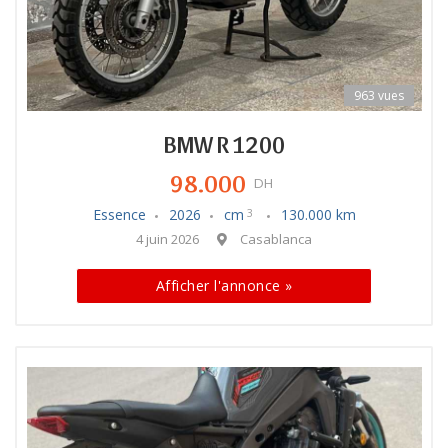
963 vues
BMW R 1200
98.000
DH
Essence
2026
cm
130.000 km
3
4 juin 2026
Casablanca
Afficher l'annonce »