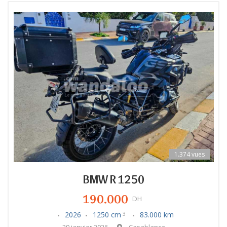
1.374 vues
BMW R 1250
190.000
DH
2026
1250 cm
83.000 km
3
29 janvier 2026
Casablanca