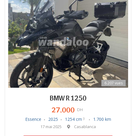
6.207 vues
BMW R 1250
27.000
DH
Essence
2025
1254 cm
1.700 km
3
17 mai 2025
Casablanca