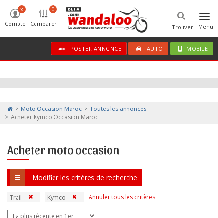
x
0
Togg
Compte
Comparer
navi
Menu
Trouver
POSTER ANNONCE
AUTO
MOBILE
Moto Occasion Maroc
Toutes les annonces
Acheter Kymco Occasion Maroc
Acheter moto occasion
Modifier les critères de recherche
Annuler tous les critères
Trail
Kymco